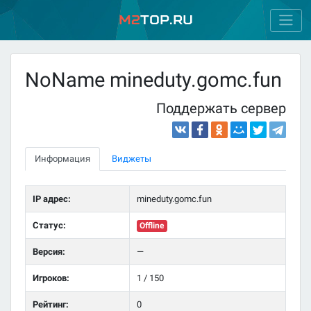
M2
Top.ru
NoName mineduty.gomc.fun
Поддержать сервер
Информация
Виджеты
IP адрес:
mineduty.gomc.fun
Статус:
Offline
Версия:
—
Игроков:
1 / 150
Рейтинг:
0