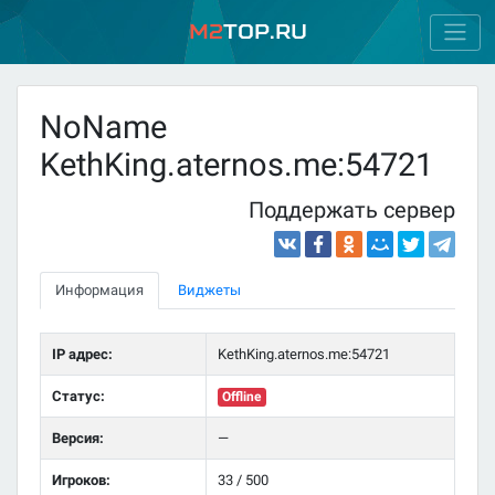
M2
Top.ru
NoName
KethKing.aternos.me:54721
Поддержать сервер
Информация
Виджеты
IP адрес:
KethKing.aternos.me:54721
Статус:
Offline
Версия:
—
Игроков:
33 / 500