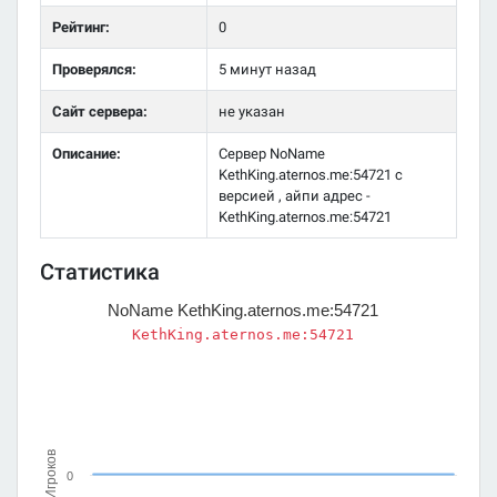
Рейтинг:
0
Проверялся:
5 минут назад
Сайт сервера:
не указан
Описание:
Сервер NoName
KethKing.aternos.me:54721 с
версией , айпи адрес -
KethKing.aternos.me:54721
Статистика
NoName KethKing.aternos.me:54721
KethKing.aternos.me:54721
Игроков
0