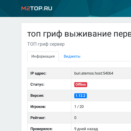
M2
Top.ru
топ гриф выживание пер
ТОП гриф сервер
Информация
Виджеты
IP адрес:
buri.aternos.host:54064
Статус:
Offline
Версия:
1.12.2
Игроков:
1 / 20
Рейтинг:
0
Проверялся:
9 дней назад