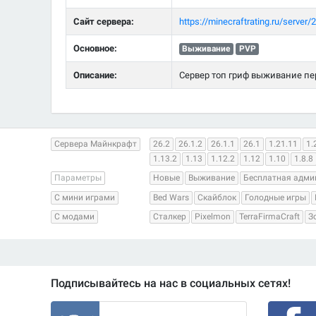
Сайт сервера:
https://minecraftrating.ru/server/
Основное:
Выживание
PVP
Описание:
Сервер топ гриф выживание первы
Сервера Майнкрафт
26.2
26.1.2
26.1.1
26.1
1.21.11
1.
1.13.2
1.13
1.12.2
1.12
1.10
1.8.8
Параметры
Новые
Выживание
Бесплатная адми
С мини играми
Bed Wars
Скайблок
Голодные игры
С модами
Сталкер
Pixelmon
TerraFirmaCraft
З
Подписывайтесь на нас в социальных сетях!