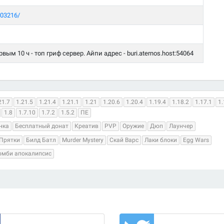
203216/
м 10 ч - топ гриф сервер. Айпи адрес - buri.aternos.host:54064
21.7
1.21.5
1.21.4
1.21.1
1.21
1.20.6
1.20.4
1.19.4
1.18.2
1.17.1
1.
1.8
1.7.10
1.7.2
1.5.2
ПЕ
нка
Бесплатный донат
Креатив
PVP
Оружие
Дюп
Лаунчер
Прятки
Билд Батл
Murder Mystery
Скай Варс
Лаки блоки
Egg Wars
омби апокалипсис