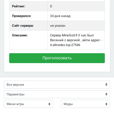
Рейтинг:
0
Проверялся:
24 дня назад
Сайт сервера:
не указан
Описание:
Сервер MineGod lt У нас Был
Весений с версией , айпи адрес -
it.altnodes.top:27546
Проголосовать