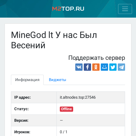
M2
Top.ru
MineGod lt У нас Был
Весений
Поддержать сервер
Информация
Виджеты
IP адрес:
it.altnodes.top:27546
Статус:
Offline
Версия:
—
Игроков:
0 / 1