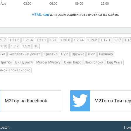
. Aug
03:00
06:00
09:00
12:00
HTML код
для размещения статистики на сайте.
21.7
1.21.5
1.21.4
1.21.1
1.21
1.20.6
1.20.4
1.19.2
1.17.1
1.17
1.1
.7.10
1.7.2
1.5.2
ПЕ
нка
Бесплатный донат
Креатив
PVP
Оружие
Дюп
Лаунчер
Прятки
Билд Батл
Murder Mystery
Скай Варс
Лаки блоки
Egg Wars
омби апокалипсис
M2Top на Facebook
M2Top в Твитте
рафт.
Пол