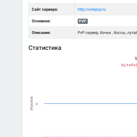
Сайт сервера:
http://witepvp.ru
Основное:
PVP
Описание:
PvP сервер, бочки , боссы, лута
Статистика
WitePv
Игроков
0