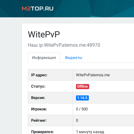
M2
Top.ru
WitePvP
Наш ip:WitePvP.aternos.me:48970
Информация
Виджеты
IP адрес:
WitePvP.aternos.me
Статус:
Offline
Версия:
1.16.5
Игроков:
0 / 500
Рейтинг:
0
Проверялся:
1 минуту назад