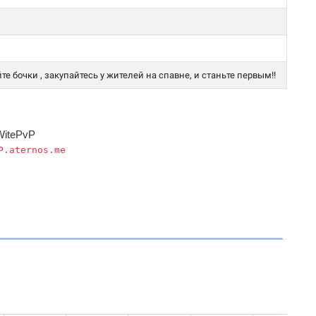
йте бочки , закупайтесь у жителей на спавне, и станьте первым!!
WitePvP
P.aternos.me