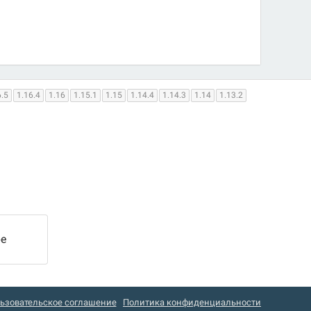
6.5
1.16.4
1.16
1.15.1
1.15
1.14.4
1.14.3
1.14
1.13.2
ре
ьзовательское соглашение
Политика конфиденциальности