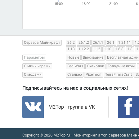
15:00
18:00
21:00
6
Сервера Майнкрафт
26.2
26.1.2
26.1.1
26.1
1.21.11
1.
1.13
1.12.2
1.12
1.10
1.8.8
1.8
1
Параметры
Новые
Выживание
Бесплатная адми
С мини играми
Bed Wars
Скайблок
Голодные игры
С модами
Сталкер
Pixelmon
TerraFirmaCraft
З
Подписывайтесь на нас в социальных сетях!
M2Top - группа в VK
Copyright © 2026
M2Top.ru
– Мониторинг и топ серверов Майнк