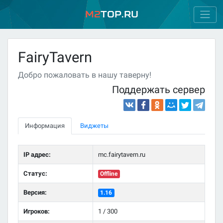
M2
Top.ru
FairyTavern
Добро пожаловать в нашу таверну!
Поддержать сервер
Информация
Виджеты
IP адрес:
mc.fairytavern.ru
Статус:
Offline
Версия:
1.16
Игроков:
1 / 300