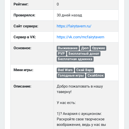
Рейтинг:
0
Проверялся:
30 дней назад
Сайт сервера:
https://fairytavern.ru/
Сервер в VK:
https://vk.com/mcfairytavern
Основное:
Выживание
Дюп
Оружие
PVP
Бесплатный донат
Бесплатная админка
Мини игры:
Bed Wars
Скай Варс
Голодные игры
Скайблок
Описание:
Добро пожаловать в нашу
таверну!
У нас есть:
1)? Анархия с аукционом:
Раскройте свое творческое
воображение, ведь у нас вы