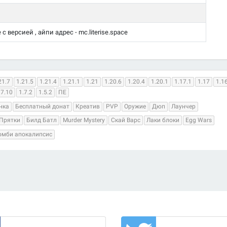
с версией , айпи адрес - mc.literise.space
21.7
1.21.5
1.21.4
1.21.1
1.21
1.20.6
1.20.4
1.20.1
1.17.1
1.17
1.1
.7.10
1.7.2
1.5.2
ПЕ
нка
Бесплатный донат
Креатив
PVP
Оружие
Дюп
Лаунчер
Прятки
Билд Батл
Murder Mystery
Скай Варс
Лаки блоки
Egg Wars
омби апокалипсис