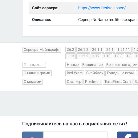
Сайт сервера:
https://www.literise.space/
Описание:
Сервер NoName mc.literise.space 
Сервера Майнкрафт
26.2
26.1.2
26.1.1
26.1
1.21.11
1.
1.13
1.12.2
1.12
1.10
1.8.8
1.8
1
Параметры
Новые
Выживание
Бесплатная адми
С мини играми
Bed Wars
Скайблок
Голодные игры
С модами
Сталкер
Pixelmon
TerraFirmaCraft
З
Подписывайтесь на нас в социальных сетях!