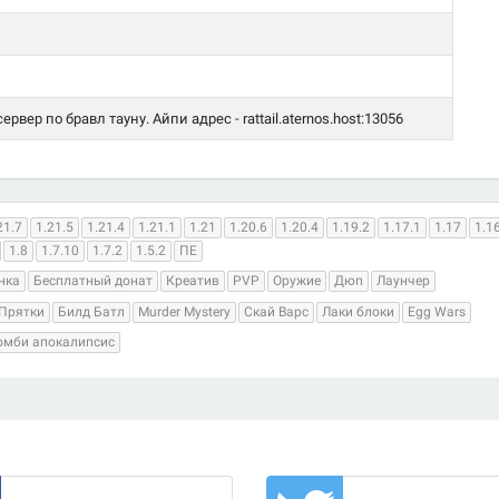
рвер по бравл тауну. Айпи адрес - rattail.aternos.host:13056
21.7
1.21.5
1.21.4
1.21.1
1.21
1.20.6
1.20.4
1.19.2
1.17.1
1.17
1.1
1.8
1.7.10
1.7.2
1.5.2
ПЕ
нка
Бесплатный донат
Креатив
PVP
Оружие
Дюп
Лаунчер
Прятки
Билд Батл
Murder Mystery
Скай Варс
Лаки блоки
Egg Wars
омби апокалипсис