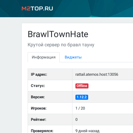
M2
Top.ru
BrawlTownHate
Крутой сервер по бравл тауну
Информация
Виджеты
IP адрес:
rattail.aternos.host:13056
Статус:
Offline
Версия:
1.12.2
Игроков:
1 / 20
Рейтинг:
0
Проверялся:
9 дней назад