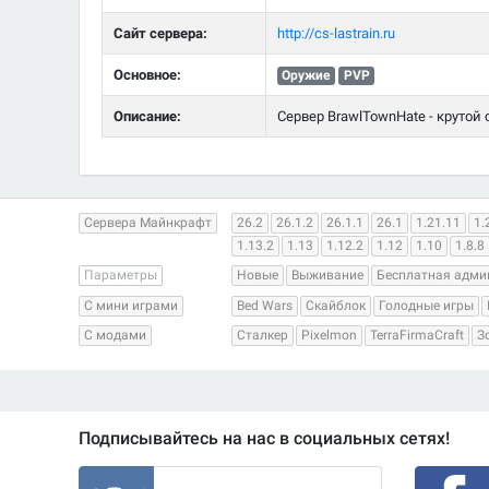
Сайт сервера:
http://cs-lastrain.ru
Основное:
Оружие
PVP
Описание:
Сервер BrawlTownHate - крутой се
Сервера Майнкрафт
26.2
26.1.2
26.1.1
26.1
1.21.11
1.
1.13.2
1.13
1.12.2
1.12
1.10
1.8.8
Параметры
Новые
Выживание
Бесплатная адми
С мини играми
Bed Wars
Скайблок
Голодные игры
С модами
Сталкер
Pixelmon
TerraFirmaCraft
З
Подписывайтесь на нас в социальных сетях!