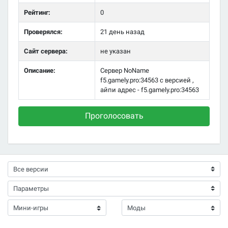
Рейтинг:
0
Проверялся:
21 день назад
Сайт сервера:
не указан
Описание:
Сервер NoName
f5.gamely.pro:34563 с версией ,
айпи адрес - f5.gamely.pro:34563
Проголосовать