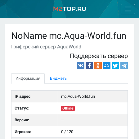
M2
Top.ru
NoName mc.Aqua-World.fun
Гриферский сервер AquaWorld
Поддержать сервер
Информация
Виджеты
IP адрес:
mc.Aqua-World.fun
Статус:
Offline
Версия:
—
Игроков:
0 / 120