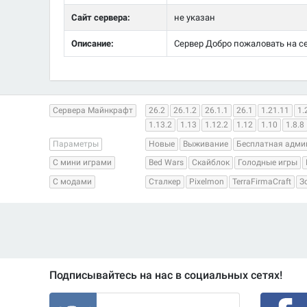
Сайт сервера:
не указан
Описание:
Сервер Добро пожаловать на сер
Сервера Майнкрафт
26.2
26.1.2
26.1.1
26.1
1.21.11
1.
1.13.2
1.13
1.12.2
1.12
1.10
1.8.8
Параметры
Новые
Выживание
Бесплатная адми
С мини играми
Bed Wars
Скайблок
Голодные игры
С модами
Сталкер
Pixelmon
TerraFirmaCraft
З
Подписывайтесь на нас в социальных сетях!