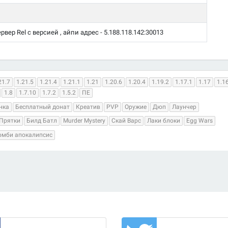
вер Rel с версией , айпи адрес - 5.188.118.142:30013
21.7
1.21.5
1.21.4
1.21.1
1.21
1.20.6
1.20.4
1.19.2
1.17.1
1.17
1.1
1.8
1.7.10
1.7.2
1.5.2
ПЕ
нка
Бесплатный донат
Креатив
PVP
Оружие
Дюп
Лаунчер
Прятки
Билд Батл
Murder Mystery
Скай Варс
Лаки блоки
Egg Wars
омби апокалипсис