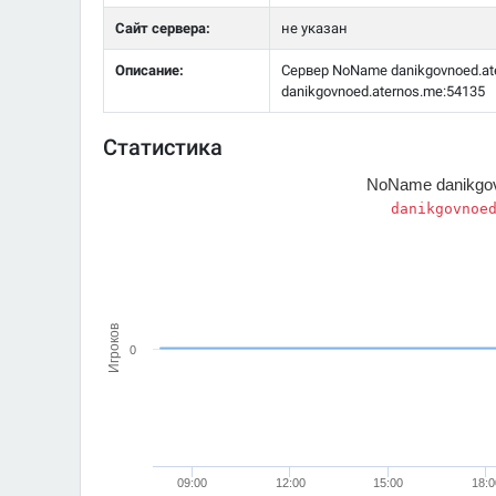
Сайт сервера:
не указан
Описание:
Сервер NoName danikgovnoed.ate
danikgovnoed.aternos.me:54135
Статистика
NoName danikgov
danikgovnoe
Игроков
0
09:00
12:00
15:00
18:0