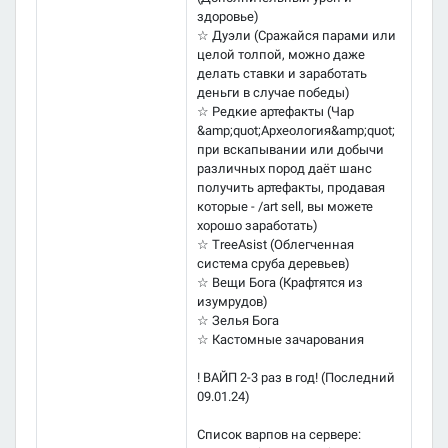
здоровье)
☆ Дуэли (Сражайся парами или
целой толпой, можно даже
делать ставки и заработать
деньги в случае победы)
☆ Редкие артефакты (Чар
&amp;quot;Археология&amp;quot;
при вскапывании или добычи
различных пород даёт шанc
получить артефакты, продавая
которые - /art sell, вы можете
хорошо заработать)
☆ TreeAsist (Облегченная
система сруба деревьев)
☆ Вещи Бога (Крафтятся из
изумрудов)
☆ Зелья Бога
☆ Кастомные зачарования
! ВАЙП 2-3 раз в год! (Последний
09.01.24)
Список варпов на сервере: