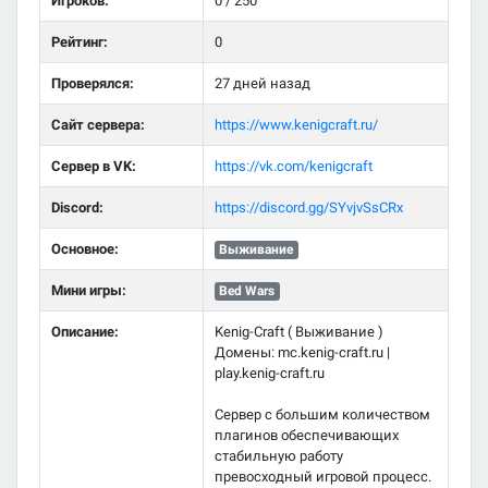
Игроков:
0 / 250
Рейтинг:
0
Проверялся:
27 дней назад
Сайт сервера:
https://www.kenigcraft.ru/
Сервер в VK:
https://vk.com/kenigcraft
Discord:
https://discord.gg/SYvjvSsCRx
Основное:
Выживание
Мини игры:
Bed Wars
Описание:
Kenig-Craft ( Выживание )
Домены: mc.kenig-craft.ru |
play.kenig-craft.ru
Сервер с большим количеством
плагинов обеспечивающих
стабильную работу
превосходный игровой процесс.