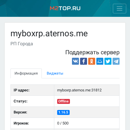
M2
Top.ru
myboxrp.aternos.me
РП Города
Поддержать сервер
Информация
Виджеты
IP адрес:
myboxrp.aternos.me:31812
Статус:
Offline
Версия:
1.16.5
Игроков:
0 / 500