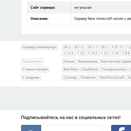
Сайт сервера:
не указан
Описание:
Сервер New minecraft server с в
Сервера Майнкрафт
26.2
26.1.2
26.1.1
26.1
1.21.11
1.
1.13.2
1.13
1.12.2
1.12
1.10
1.8.8
Параметры
Новые
Выживание
Бесплатная адми
С мини играми
Bed Wars
Скайблок
Голодные игры
С модами
Сталкер
Pixelmon
TerraFirmaCraft
З
Подписывайтесь на нас в социальных сетях!