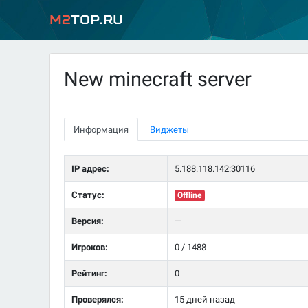
M2
Top.ru
New minecraft server
Информация
Виджеты
IP адрес:
5.188.118.142:30116
Статус:
Offline
Версия:
—
Игроков:
0 / 1488
Рейтинг:
0
Проверялся:
15 дней назад