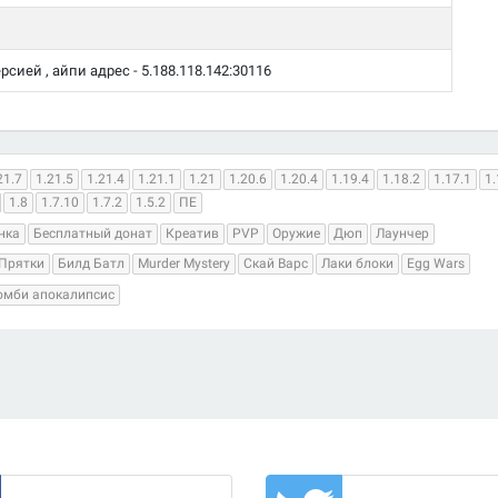
ерсией , айпи адрес - 5.188.118.142:30116
21.7
1.21.5
1.21.4
1.21.1
1.21
1.20.6
1.20.4
1.19.4
1.18.2
1.17.1
1.
1.8
1.7.10
1.7.2
1.5.2
ПЕ
нка
Бесплатный донат
Креатив
PVP
Оружие
Дюп
Лаунчер
Прятки
Билд Батл
Murder Mystery
Скай Варс
Лаки блоки
Egg Wars
омби апокалипсис