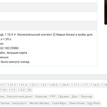
t; 1.16.5 ✔ Увлекательный контент ╳ Новые блоки и мобы для
x-1.20.x.
ия.
62.182:25980.
н, текущая карта .
ожных.
 было минуту назад.
21.7
1.21.5
1.21.4
1.21.1
1.21
1.20.6
1.20.4
1.17.1
1.17
1.16.5
1.1
.7.10
1.7.2
1.5.2
ПЕ
нка
Бесплатный донат
Креатив
PVP
Оружие
Дюп
Лаунчер
Прятки
Билд Батл
Murder Mystery
Скай Варс
Лаки блоки
Egg Wars