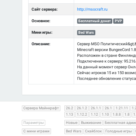
Сайт сервера:
http://msocraft.ru
Основное:
Бесплатный донат
PVP
Мини игры:
Bed Wars
Описание:
Сервер MSO Политический&gt;&g
Minecraft версии BungeeCord 1.8.
Расположен в стране Финлянд
Подключение к серверу: 95.216.
На данный момент сервер Онлай
Сейчас игроков 15 из 150 возм
Последнее обновление статуса
Сервера Майнкрафт
26.2
26.1.2
26.1.1
26.1
1.21.11
1.
1.13
1.12.2
1.12
1.10
1.8.8
1.8
1
Параметры
Новые
Выживание
Бесплатная адми
С мини играми
Bed Wars
Скайблок
Голодные игры