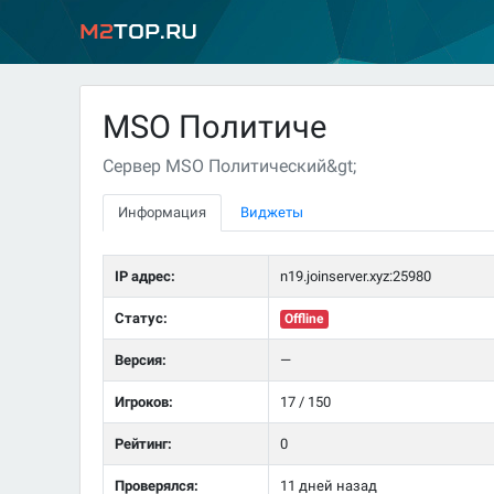
M2
Top.ru
MSO Политиче
Сервер MSO Политический&gt;
Информация
Виджеты
IP адрес:
n19.joinserver.xyz:25980
Статус:
Offline
Версия:
—
Игроков:
17 / 150
Рейтинг:
0
Проверялся:
11 дней назад