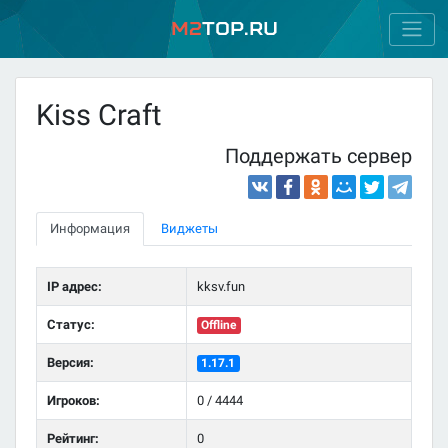
M2
Top.ru
Kiss Craft
Поддержать сервер
Информация
Виджеты
IP адрес:
kksv.fun
Статус:
Offline
Версия:
1.17.1
Игроков:
0 / 4444
Рейтинг:
0