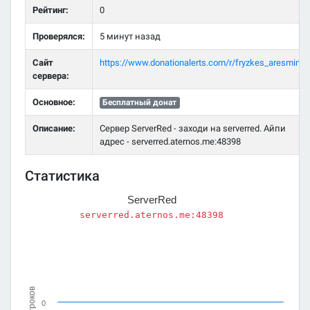
Рейтинг:
0
Проверялся:
5 минут назад
Сайт
https://www.donationalerts.com/r/fryzkes_aresmine
сервера:
Основное:
Бесплатный донат
Описание:
Сервер ServerRed - заходи на serverred. Айпи
адрес - serverred.aternos.me:48398
Статистика
ServerRed
serverred.aternos.me:48398
Игроков
0