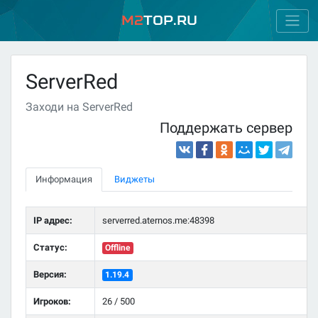
M2
Top.ru
ServerRed
Заходи на ServerRed
Поддержать сервер
Информация
Виджеты
IP адрес:
serverred.aternos.me:48398
Статус:
Offline
Версия:
1.19.4
Игроков:
26 / 500