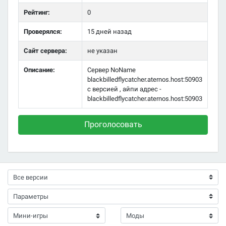
Рейтинг:
0
Проверялся:
15 дней назад
Сайт сервера:
не указан
Описание:
Сервер NoName
blackbilledflycatcher.aternos.host:50903
с версией , айпи адрес -
blackbilledflycatcher.aternos.host:50903
Проголосовать