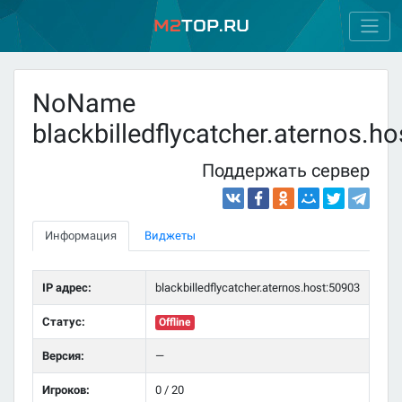
M2
Top.ru
NoName
blackbilledflycatcher.aternos.h
Поддержать сервер
Информация
Виджеты
IP адрес:
blackbilledflycatcher.aternos.host:50903
Статус:
Offline
Версия:
—
Игроков:
0 / 20