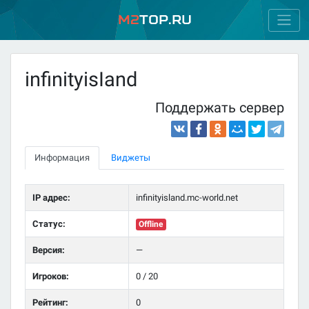
M2
Top.ru
infinityisIand
Поддержать сервер
Информация
Виджеты
IP адрес:
infinityisland.mc-world.net
Статус:
Offline
Версия:
—
Игроков:
0 / 20
Рейтинг:
0