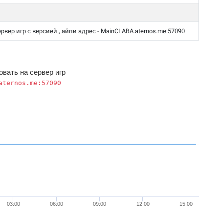
вер игр с версией , айпи адрес - MainCLABA.aternos.me:57090
вать на сервер игр
aternos.me:57090
03:00
06:00
09:00
12:00
15:00