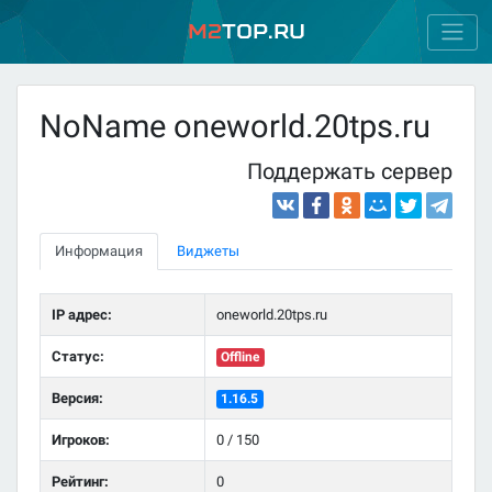
M2
Top.ru
NoName oneworld.20tps.ru
Поддержать сервер
Информация
Виджеты
IP адрес:
oneworld.20tps.ru
Статус:
Offline
Версия:
1.16.5
Игроков:
0 / 150
Рейтинг:
0