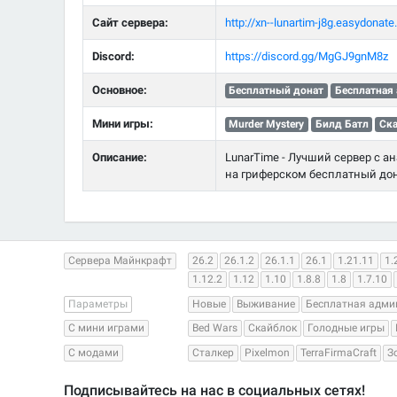
Сайт сервера:
http://xn--lunartim-j8g.easydonate.
Discord:
https://discord.gg/MgGJ9gnM8z
Основное:
Бесплатный донат
Бесплатная
Мини игры:
Murder Mystery
Билд Батл
Ск
Описание:
LunarTime - Лучший сервер с 
на гриферском бесплатный дон
Сервера Майнкрафт
26.2
26.1.2
26.1.1
26.1
1.21.11
1.
1.12.2
1.12
1.10
1.8.8
1.8
1.7.10
Параметры
Новые
Выживание
Бесплатная адми
С мини играми
Bed Wars
Скайблок
Голодные игры
С модами
Сталкер
Pixelmon
TerraFirmaCraft
З
Подписывайтесь на нас в социальных сетях!