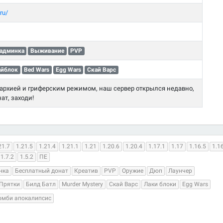
ru/
 админка
Выживание
PVP
айблок
Bed Wars
Egg Wars
Скай Варс
анархией и гриферским режимом, наш сервер открылся недавно,
ат, заходи!
21.7
1.21.5
1.21.4
1.21.1
1.21
1.20.6
1.20.4
1.17.1
1.17
1.16.5
1.1
1.7.2
1.5.2
ПЕ
нка
Бесплатный донат
Креатив
PVP
Оружие
Дюп
Лаунчер
Прятки
Билд Батл
Murder Mystery
Скай Варс
Лаки блоки
Egg Wars
омби апокалипсис