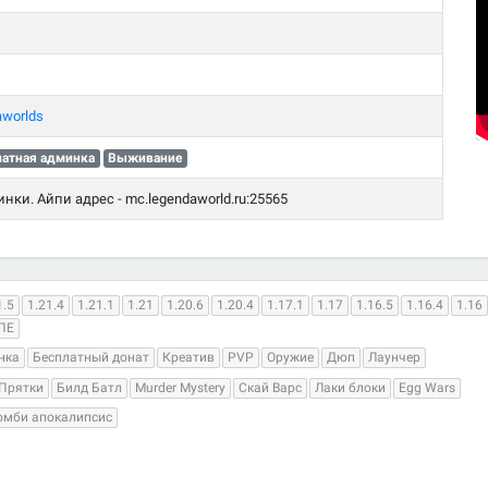
aworlds
латная админка
Выживание
инки. Айпи адрес - mc.legendaworld.ru:25565
1.5
1.21.4
1.21.1
1.21
1.20.6
1.20.4
1.17.1
1.17
1.16.5
1.16.4
1.16
ПЕ
нка
Бесплатный донат
Креатив
PVP
Оружие
Дюп
Лаунчер
Прятки
Билд Батл
Murder Mystery
Скай Варс
Лаки блоки
Egg Wars
омби апокалипсис