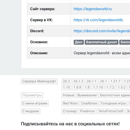
Сайт сервера:
https://legendaworld.ru
Сервер в VK:
https://vk.com/legendaworlds
Discord:
https://discord.com/invite/legend
Основное:
Дюп
Бесплатный донат
Бесп
Описание:
Сервер legendaworld - всем адм
Сервера Майнкрафт
26.2
26.1.2
26.1.1
26.1
1.21.7
1.2
1.10
1.8.8
1.8
1.7.10
1.7.2
1.5.2
Параметры
Новые
Выживание
Бесплатная адми
С мини играми
Bed Wars
Скайблок
Голодные игры
С модами
Сталкер
Pixelmon
TerraFirmaCraft
З
Подписывайтесь на нас в социальных сетях!