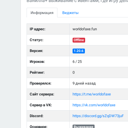
Ванилла+ выживание с ивентами, где игру дела
Информация
Виджеты
IP адрес:
worldofaxe.fun
Статус:
Offline
Версия:
1.20.6
Игроков:
6 / 25
Рейтинг:
0
Проверялся:
9 дней назад
Сайт сервера:
https://t.me/worldofaxe
Сервер в VK:
https://vk.com/worldofaxe
Discord:
https://discord.gg/sZqDW73juF
Основное:
Выживание