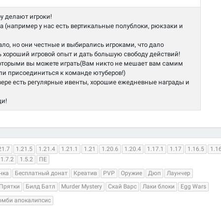
гру делают игроки!
а (например у нас есть вертикальные полублоки, рюкзаки и
ло, но они честные и выбирались игроками, что дало
 хороший игровой опыт и дать большую свободу действий!
 которыми вы можете играть(Вам никто не мешает вам самим
или присоединиться к команде ютуберов!)
рвере есть регулярные ивенты, хорошие ежедневные награды и
ди!
21.7
1.21.5
1.21.4
1.21.1
1.21
1.20.6
1.20.4
1.17.1
1.17
1.16.5
1.1
1.7.2
1.5.2
ПЕ
нка
Бесплатный донат
Креатив
PVP
Оружие
Дюп
Лаунчер
Прятки
Билд Батл
Murder Mystery
Скай Варс
Лаки блоки
Egg Wars
омби апокалипсис