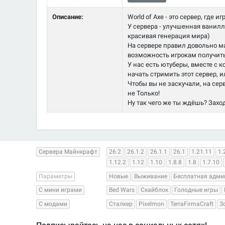
Описание:
World of Axe - это сервер, где и
У сервера - улучшенная ванилл
красивая генерация мира)
На сервере правил довольно ма
возможность игрокам получить
У нас есть ютуберы, вместе с
начать стримить этот сервер, 
Чтобы вы не заскучали, на се
не Только!
Ну так чего же ты ждёшь? Захо
Сервера Майнкрафт
26.2
26.1.2
26.1.1
26.1
1.21.11
1.
1.12.2
1.12
1.10
1.8.8
1.8
1.7.10
Параметры
Новые
Выживание
Бесплатная адми
С мини играми
Bed Wars
Скайблок
Голодные игры
С модами
Сталкер
Pixelmon
TerraFirmaCraft
З