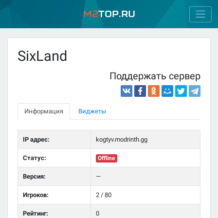
M2
Top.ru
SixLand
Поддержать сервер
Информация
Виджеты
IP адрес:
kogtyv.modrinth.gg
Статус:
Offline
Версия:
—
Игроков:
2 / 80
Рейтинг:
0