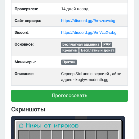
Проверялся:
14 дней назад
Сайт сервера:
https://discord.gg/9mvzcxvxbg
Discord:
https://discord.gg/9mVzcXvxbg
Основное:
Бесплатная админка
PVP
Креатив
Бесплатный донат
Мини игры:
Прятки
Описание:
Сервер SixLand с версией , айпи
адрес - kogtyv.modrinth.gg
Проголосовать
Скриншоты