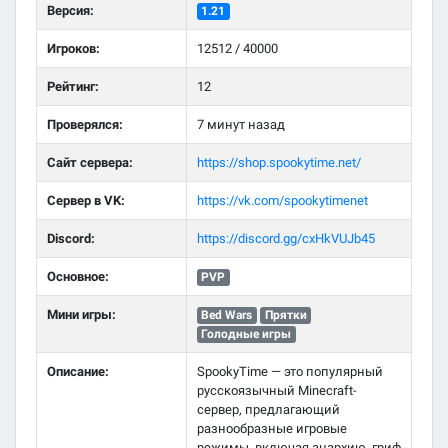
Версия:
1.21
Игроков:
12512 / 40000
Рейтинг:
12
Проверялся:
7 минут назад
Сайт сервера:
https://shop.spookytime.net/
Сервер в VK:
https://vk.com/spookytimenet
Discord:
https://discord.gg/cxHkVUJb45
Основное:
PVP
Мини игры:
Bed Wars
Прятки
Голодные игры
Описание:
SpookyTime — это популярный
русскоязычный Minecraft-
сервер, предлагающий
разнообразные игровые
режимы, включая анархию, гриф