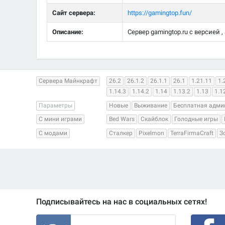
Сайт сервера:
https://gamingtop.fun/
Описание:
Сервер gamingtop.ru с версией ,
Сервера Майнкрафт
26.2
26.1.2
26.1.1
26.1
1.21.11
1.
1.14.3
1.14.2
1.14
1.13.2
1.13
1.1
Параметры
Новые
Выживание
Бесплатная адми
С мини играми
Bed Wars
Скайблок
Голодные игры
С модами
Сталкер
Pixelmon
TerraFirmaCraft
З
Подписывайтесь на нас в социальных сетях!