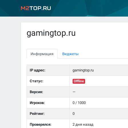
M2
Top.ru
gamingtop.ru
Информация
Виджеты
IP адрес:
gamingtop.ru
Статус:
Offline
Версия:
—
Игроков:
0 / 1000
Рейтинг:
0
Проверялся:
2 дня назад