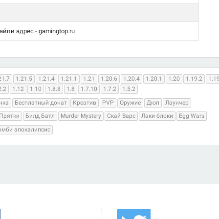
 айпи адрес - gamingtop.ru
21.7
1.21.5
1.21.4
1.21.1
1.21
1.20.6
1.20.4
1.20.1
1.20
1.19.2
1.1
2.2
1.12
1.10
1.8.8
1.8
1.7.10
1.7.2
1.5.2
нка
Бесплатный донат
Креатив
PVP
Оружие
Дюп
Лаунчер
Прятки
Билд Батл
Murder Mystery
Скай Варс
Лаки блоки
Egg Wars
омби апокалипсис