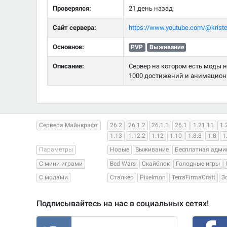
Проверялся:
21 день назад
Сайт сервера:
https://www.youtube.com/@kriste
Основное:
PVP
Выживание
Описание:
Сервер на котором есть моды на
1000 достижений и анимационн
Сервера Майнкрафт
26.2
26.1.2
26.1.1
26.1
1.21.11
1.
1.13
1.12.2
1.12
1.10
1.8.8
1.8
1
Параметры
Новые
Выживание
Бесплатная адми
С мини играми
Bed Wars
Скайблок
Голодные игры
С модами
Сталкер
Pixelmon
TerraFirmaCraft
З
Подписывайтесь на нас в социальных сетях!