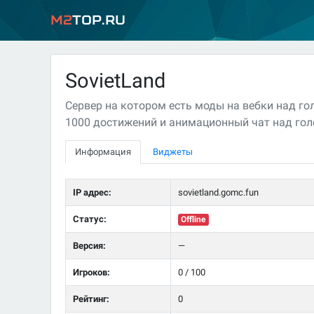
M2
Top.ru
SovietLand
Сервер на котором есть моды на вебки над гол
1000 достижений и анимационный чат над гол
Информация
Виджеты
IP адрес:
sovietland.gomc.fun
Статус:
Offline
Версия:
—
Игроков:
0 / 100
Рейтинг:
0