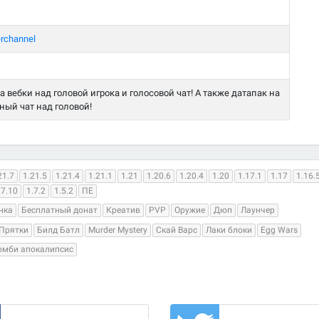
rchannel
 вебки над головой игрока и голосовой чат! А также датапак на
ый чат над головой!
21.7
1.21.5
1.21.4
1.21.1
1.21
1.20.6
1.20.4
1.20
1.17.1
1.17
1.16.
.7.10
1.7.2
1.5.2
ПЕ
нка
Бесплатный донат
Креатив
PVP
Оружие
Дюп
Лаунчер
Прятки
Билд Батл
Murder Mystery
Скай Варс
Лаки блоки
Egg Wars
омби апокалипсис