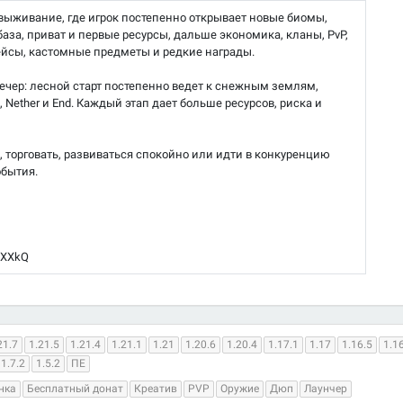
ft-выживание, где игрок постепенно открывает новые биомы,
аза, приват и первые ресурсы, дальше экономика, кланы, PvP,
кейсы, кастомные предметы и редкие награды.
ечер: лесной старт постепенно ведет к снежным землям,
 Nether и End. Каждый этап дает больше ресурсов, риска и
, торговать, развиваться спокойно или идти в конкуренцию
обытия.
gpXXkQ
21.7
1.21.5
1.21.4
1.21.1
1.21
1.20.6
1.20.4
1.17.1
1.17
1.16.5
1.1
1.7.2
1.5.2
ПЕ
нка
Бесплатный донат
Креатив
PVP
Оружие
Дюп
Лаунчер