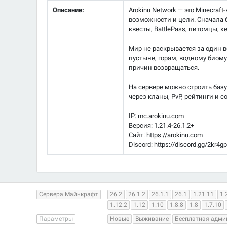
Описание:
Arokinu Network — это Minecra
возможности и цели. Сначала б
квесты, BattlePass, питомцы, 
Мир не раскрывается за один в
пустыне, горам, водному биому,
причин возвращаться.
На сервере можно строить базу
через кланы, PvP, рейтинги и с
IP: mc.arokinu.com
Версия: 1.21.4-26.1.2+
Сайт: https://arokinu.com
Discord: https://discord.gg/2kr4
Сервера Майнкрафт
26.2
26.1.2
26.1.1
26.1
1.21.11
1.
1.12.2
1.12
1.10
1.8.8
1.8
1.7.10
Параметры
Новые
Выживание
Бесплатная адми