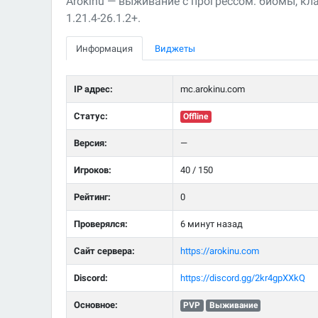
Arokinu — выживание с прогрессом: биомы, кла
1.21.4-26.1.2+.
Информация
Виджеты
IP адрес:
mc.arokinu.com
Статус:
Offline
Версия:
—
Игроков:
40 / 150
Рейтинг:
0
Проверялся:
6 минут назад
Сайт сервера:
https://arokinu.com
Discord:
https://discord.gg/2kr4gpXXkQ
Основное:
PVP
Выживание