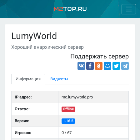
M2
Top.ru
LumyWorld
Хороший анархический сервер
Поддержать сервер
Информация
Виджеты
IP адрес:
mc.lumyworld.pro
Статус:
Offline
Версия:
1.16.5
Игроков:
0 / 67