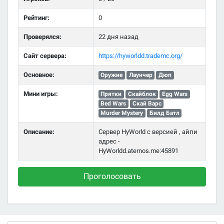
Рейтинг:
0
Проверялся:
22 дня назад
Сайт сервера:
https://hyworldd.trademc.org/
Основное:
Оружие
Лаунчер
Дюп
Мини игры:
Прятки
Скайблок
Egg Wars
Bed Wars
Скай Варс
Murder Mystery
Билд Батл
Описание:
Сервер HyWorld с версией , айпи
адрес -
HyWorldd.aternos.me:45891
Проголосовать