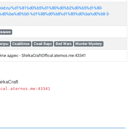
android.ru/%d1%81%d0%b5%d1%80%d0%b2%d0%b5%d1%80-
%d0%ba%d0%b0-%d1%88%d0%b8%d1%80%d0%ba%d0%b8-3-
вание
игры
Скайблок
Скай Варс
Bed Wars
Murder Mystery
йпи адрес - ShirkaCraftOffical.aternos.me:43341
irkaCraft
ical.aternos.me:43341