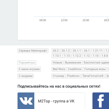
09:00
12:00
15:00
18:
Сервера Майнкрафт
26.2
26.1.2
26.1.1
26.1
1.21.11
1.
1.13.1
1.13
1.12.2
1.12
1.10
1.8.8
Параметры
Новые
Выживание
Бесплатная адми
С мини играми
Bed Wars
Скайблок
Голодные игры
С модами
Сталкер
Pixelmon
TerraFirmaCraft
З
Подписывайтесь на нас в социальных сетях!
M2Top - группа в VK