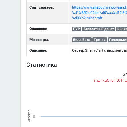
Сайт сервера:
https://www.allaboutwindows
%d1%85%d0%be%d0%bc%d1%8f
%d0%b2-minecraft
Основное:
PVP
Бесплатный донат
Выжи
Мини игры:
Билд Батл
Прятки
Голодные 
Описание:
Сервер ShirkaCraft с версией , а
Статистика
Sh
ShirkaCraftOff
Игроков
0