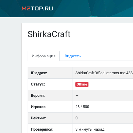
M2
Top.ru
ShirkaCraft
Информация
Виджеты
IP адрес:
ShirkaCraftOffical.aternos.me:433
Статус:
Offline
Версия:
—
Игроков:
26 / 500
Рейтинг:
0
Проверялся:
3 минуты назад