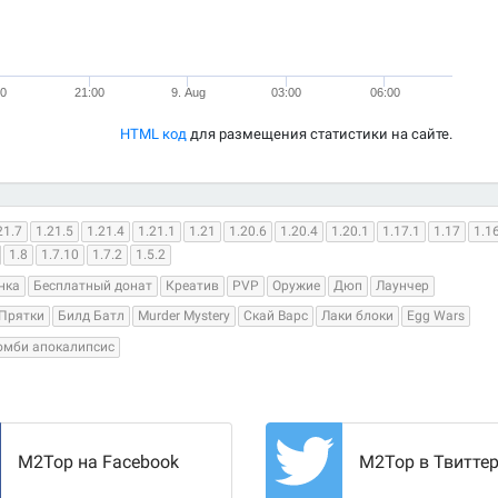
00
21:00
9. Aug
03:00
06:00
HTML код
для размещения статистики на сайте.
21.7
1.21.5
1.21.4
1.21.1
1.21
1.20.6
1.20.4
1.20.1
1.17.1
1.17
1.1
1.8
1.7.10
1.7.2
1.5.2
нка
Бесплатный донат
Креатив
PVP
Оружие
Дюп
Лаунчер
Прятки
Билд Батл
Murder Mystery
Скай Варс
Лаки блоки
Egg Wars
омби апокалипсис
M2Top на Facebook
M2Top в Твитте